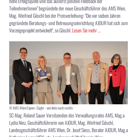
hohe Erfolgsquote und das äußerst positive Feedback der
TeilnehmerInnen" begründete der neue Geschäftsführer des AMS Wien,
Mag. Winfried Göschl bei der Preisverleihung: "Die vor sieben Jahren
gegründete Beratungs- und Betreuungseinrichtung AJOUR hat sich zum
Vorzeigeprojekt entwickelt", so Göschl.
Lesen Sie mehr ...
© AMS Wien/Lipner-Zügler - von links nach rechts:
SC Mag. Roland Sauer Vorsitzenden des Verwaltungsrates AMS, Mag.a
Lydia Ninz, Geschäftsführerin von AJOUR, Mag. Winfried Göschl,
Landesgeschäftsführer AMS Wien, Dr. Josef Siess, Berater AJOUR, Mag.a