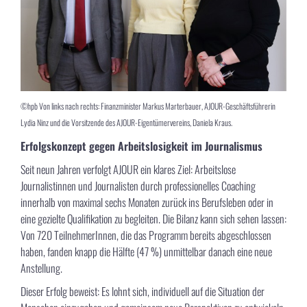
©hpb Von links nach rechts: Finanzminister Markus Marterbauer, AJOUR-Geschäftsführerin
Lydia Ninz und die Vorsitzende des AJOUR-Eigentümervereins, Daniela Kraus.
Erfolgskonzept gegen Arbeitslosigkeit im Journalismus
Seit neun Jahren verfolgt AJOUR ein klares Ziel: Arbeitslose
Journalistinnen und Journalisten durch professionelles Coaching
innerhalb von maximal sechs Monaten zurück ins Berufsleben oder in
eine gezielte Qualifikation zu begleiten. Die Bilanz kann sich sehen lassen:
Von 720 TeilnehmerInnen, die das Programm bereits abgeschlossen
haben, fanden knapp die Hälfte (47 %) unmittelbar danach eine neue
Anstellung.
Dieser Erfolg beweist: Es lohnt sich, individuell auf die Situation der